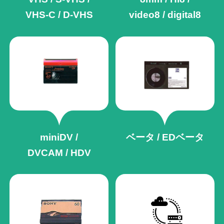
VHS-C / D-VHS
video8 / digital8
miniDV /
ベータ / EDベータ
DVCAM / HDV