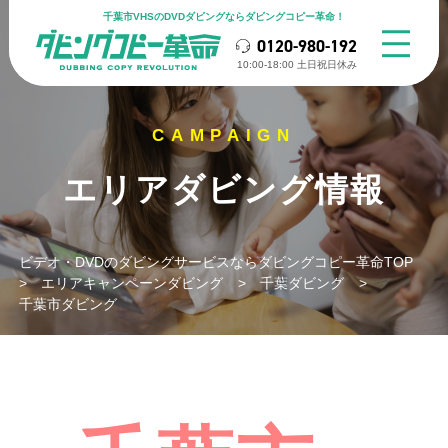
千葉市VHSのDVDダビングならダビングコピー革命！
0120-980-192
10:00-18:00 ⼟⽇祝⽇休み
エリアダビング情報
ビデオ・DVDのダビングサービスならダビングコピー革命TOP
>
エリアキャンペーンダビング
>
千葉ダビング
>
千葉市ダビング