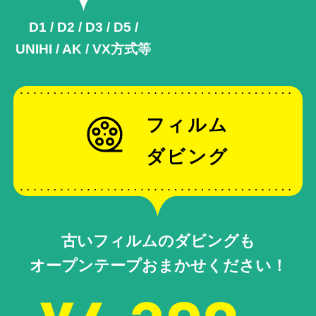
D1 / D2 / D3 / D5 /
UNIHI / AK /
VX方式等
フィルム
ダビング
古いフィルムのダビングも
オープンテープおまかせください！