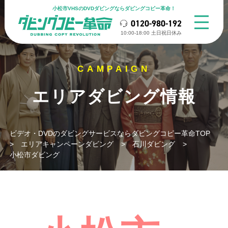
小松市VHSのDVDダビングならダビングコピー革命！
0120-980-192
10:00-18:00 ⼟⽇祝⽇休み
エリアダビング情報
ビデオ・DVDのダビングサービスならダビングコピー革命TOP
>
エリアキャンペーンダビング
>
石川ダビング
>
小松市ダビング