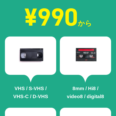
¥990
から
VHS / S-VHS /
8mm / Hi8 /
VHS-C / D-VHS
video8 / digital8