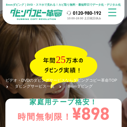
8mmダビング｜DVD・スマホで見れる！カビ取り無料・最短即日でデータ化・デジタル化
0120-980-192
10:00-18:00 ⼟⽇祝⽇休み
ビデオ・DVDのダビングサービスならダビングコピー革命TOP
ダビングサービス一覧
8mmダビング
家庭用テープ格安！
¥898
時間無制限！