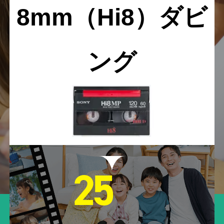
8mm（Hi8）ダビ
ング
25
年間
万本の