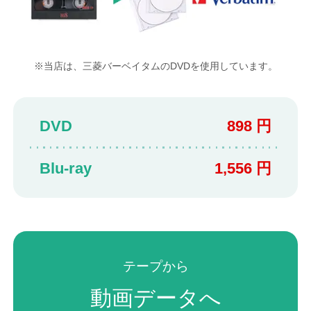
※当店は、三菱バーベイタムの
DVDを使用しています。
DVD
898 円
Blu-ray
1,556 円
テープから
動画データへ