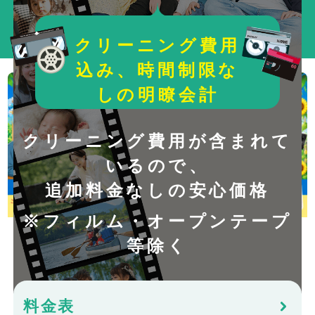
ダビング実績！
クリーニング費用
込み、時間制限な
しの明瞭会計
クリーニング費用が含まれて
いるので、
追加料金なしの安心価格
※フィルム・オープンテープ
期間：2026年8月1日（土）〜2026年8月28日
等除く
（金）
料金表