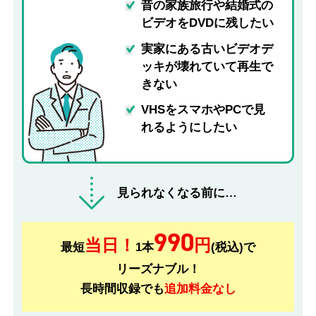
昔の家族旅行や結婚式の
ビデオをDVDに残したい
実家にある古いビデオデ
ッキが壊れていて再生で
きない
VHSをスマホやPCで見
れるようにしたい
見られなくなる前に…
990
当日！
円
最短
1本
(税込)で
リーズナブル！
長時間収録でも
追加料金なし