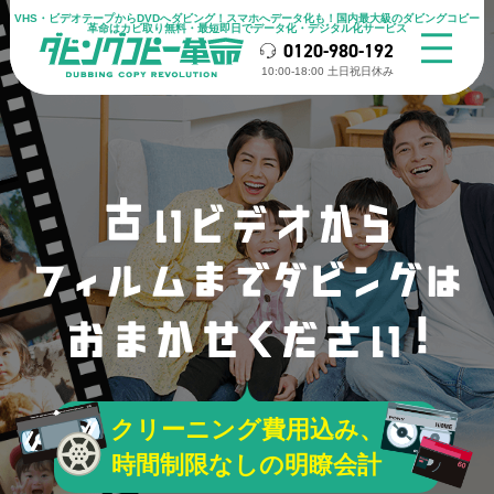
VHS・ビデオテープからDVDへダビング！スマホへデータ化も！国内最大級のダビングコピー
革命はカビ取り無料・最短即日でデータ化・デジタル化サービス
0120-980-192
10:00-18:00 ⼟⽇祝⽇休み
クリーニング費用込み、
時間制限なしの明瞭会計