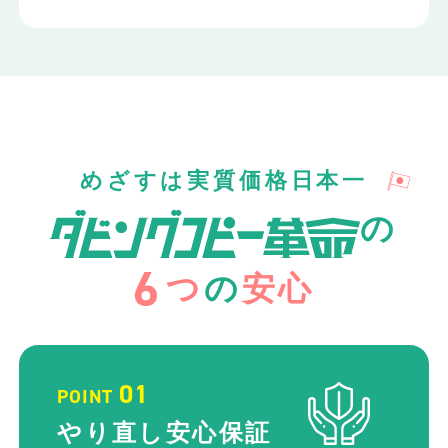
めざすは実質価格日本一
の
6
つ
の
安心
01
POINT
やり直し
安心保証