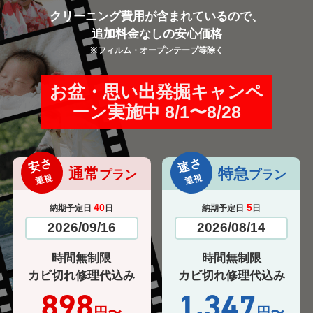
クリーニング費用が含まれているので、
追加料金なしの安心価格
※フィルム・オープンテープ等除く
お盆・思い出発掘キャンペ
ーン実施中 8/1〜8/28
安さ
速さ
通常
特急
プラン
プラン
重視
重視
40
5
納期予定日
日
納期予定日
日
2026/09/16
2026/08/14
時間無制限
時間無制限
カビ切れ修理代込み
カビ切れ修理代込み
898
1,347
円〜
円〜