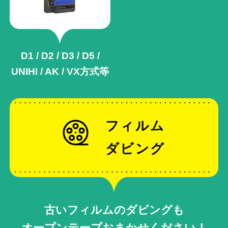
D1 / D2 / D3 / D5 /
UNIHI / AK /
VX方式等
フィルム
ダビング
古いフィルムのダビングも
オープンテープおまかせください！