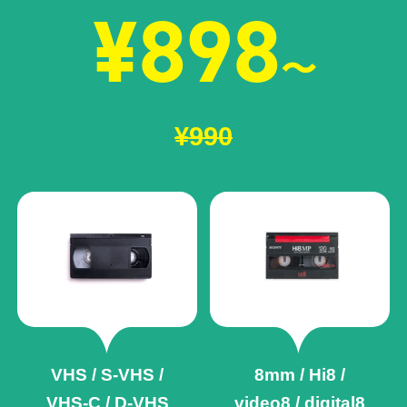
¥898
〜
¥990
VHS / S-VHS /
8mm / Hi8 /
VHS-C / D-VHS
video8 / digital8