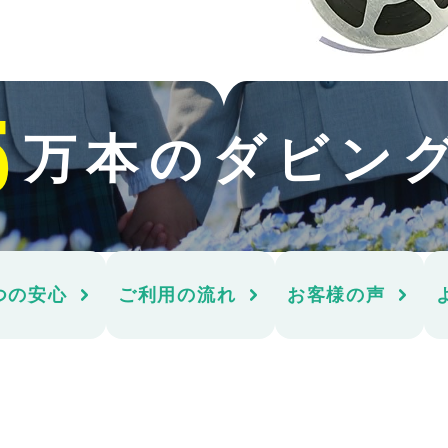
5
万本の
ダビン
つの安心
ご利用の流れ
お客様の声