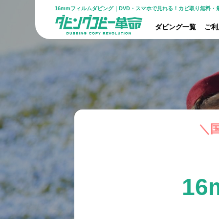
16mmフィルムダビング｜DVD・スマホで見れる！カビ取り無料
ダビング一覧
ご利
＼
ビデオ・DVDのダビングサービスならダビング
1