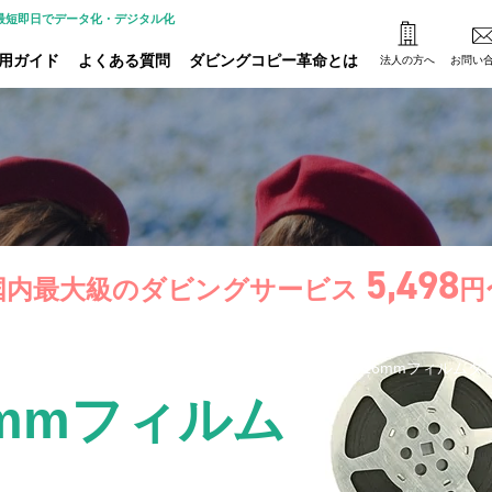
・最短即日でデータ化・デジタル化
用ガイド
よくある質問
ダビングコピー革命とは
法人の方へ
お問い
5,498
国内最大級のダビングサービス
円
コピー革命TOP
ダビングサービス一覧
16mmフィルムダ
6mmフィルム