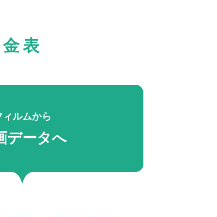
料金表
フィルムから
画データへ