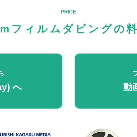
mmフィルムダビングの
ら
ay) へ
動