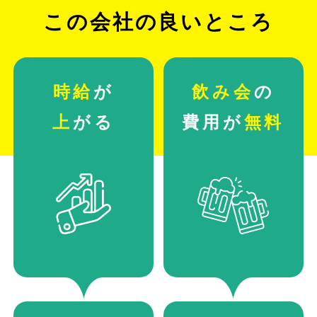
この会社の良いところ
時給
が
飲み会
の
上
がる
費用が
無料