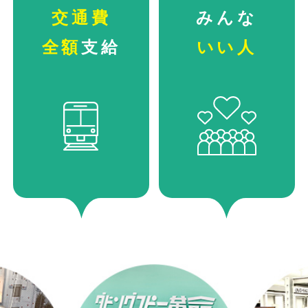
交通費
みんな
全額
支給
いい人