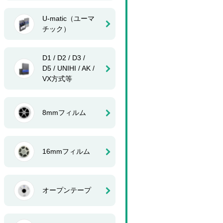
U-matic（ユーマ
チック）
D1 / D2 / D3 /
D5 / UNIHI / AK /
VX方式等
8mmフィルム
16mmフィルム
オープンテープ