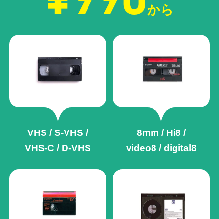
から
VHS / S-VHS /
8mm / Hi8 /
VHS-C / D-VHS
video8 / digital8