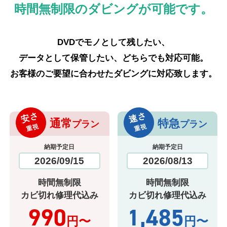
時間無制限のダビングが可能です。
DVDでモノとして残したい、
データとして保管したい、どちらでも対応可能。
お客様のご要望に合わせたダビングに対応致します。
安さ
速さ
通常
特急
プラン
プラン
重視
重視
納期予定日
納期予定日
2026/09/15
2026/08/13
時間無制限
時間無制限
カビ切れ修理代込み
カビ切れ修理代込み
990
1,485
円〜
円〜