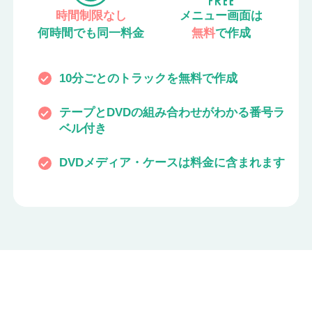
時間制限なし
時間制限なし
メニュー画面は
汎用性のある
何時間でも同一料金
何時間でも同一料金
mp4形式
無料
で作成
での納品
10分ごとのトラックを無料で作成
納品時のメディアは何でもOK！
テープとDVDの組み合わせがわかる番号ラ
テープとファイル名で組み合わせがわかる
ベル付き
空のテープ、作業不能の場合は請求時料金
DVDメディア・ケースは料金に含まれます
から差し引きます