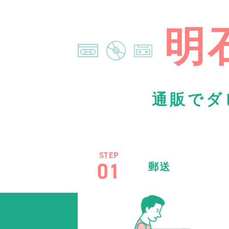
明
通販でダ
STEP
01
郵送