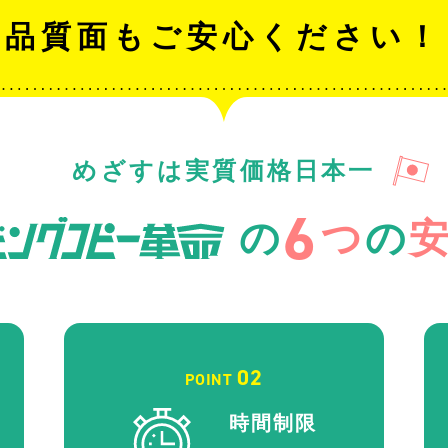
品質面もご安心ください！
めざすは実質価格日本一
6
の
つ
の
02
POINT
時間制限