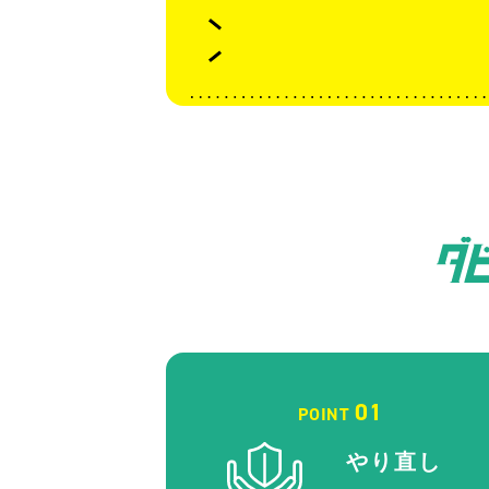
01
POINT
やり直し