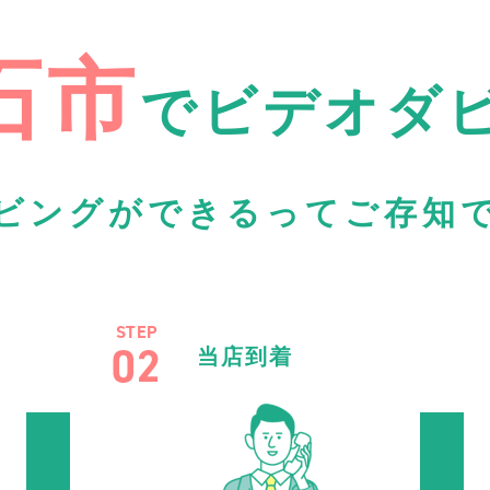
石市
で
ビデオダ
ビングができるってご存知
STEP
02
当店到着