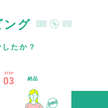
ビング
でしたか？
STEP
03
納品