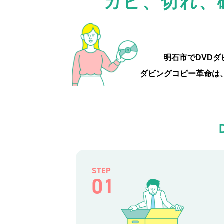
カビ、切れ、
明石市でDVD
ダビングコピー革命は
STEP
01