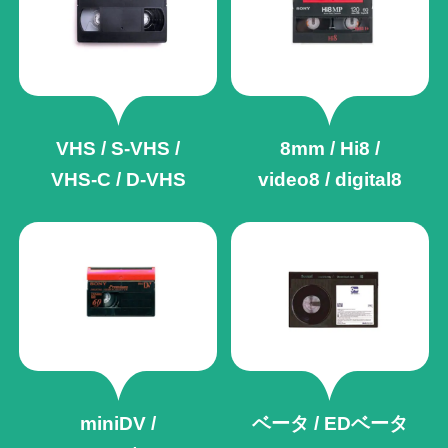
VHS / S-VHS /
8mm / Hi8 /
VHS-C / D-VHS
video8 / digital8
miniDV /
ベータ / EDベータ