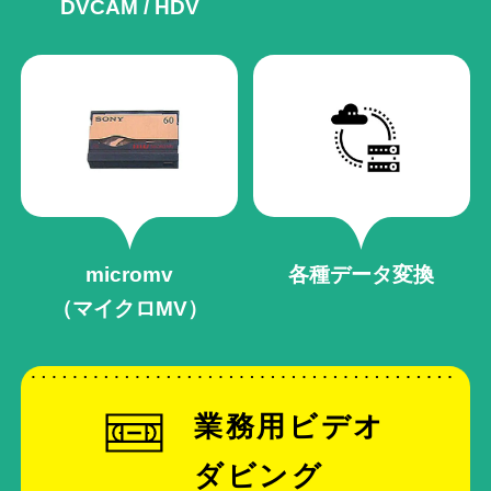
DVCAM / HDV
micromv
各種データ変換
（マイクロMV）
業務用ビデオ
ダビング