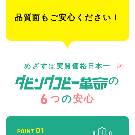
品質面もご安心ください！
めざすは実質価格日本一
の
6
つ
の
安心
01
POINT