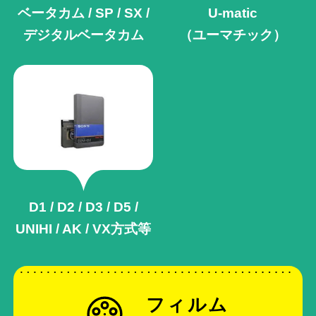
ベータカム / SP / SX /
U-matic
デジタルベータカム
（ユーマチック）
D1 / D2 / D3 / D5 /
UNIHI / AK /
VX方式等
フィルム