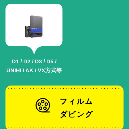
D1 / D2 / D3 / D5 /
UNIHI / AK /
VX方式等
フィルム
ダビング