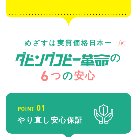
めざすは実質価格日本一
の
6
つ
の
安心
01
POINT
やり直し
安心保証