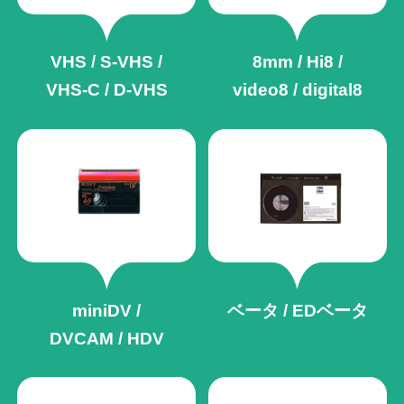
VHS / S-VHS /
8mm / Hi8 /
VHS-C / D-VHS
video8 / digital8
miniDV /
ベータ / EDベータ
DVCAM / HDV