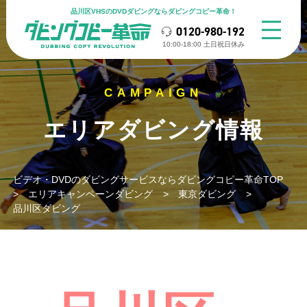
品川区VHSのDVDダビングならダビングコピー革命！
0120-980-192
10:00-18:00 ⼟⽇祝⽇休み
エリアダビング情報
ビデオ・DVDのダビングサービスならダビングコピー革命TOP
>
エリアキャンペーンダビング
>
東京ダビング
>
品川区ダビング