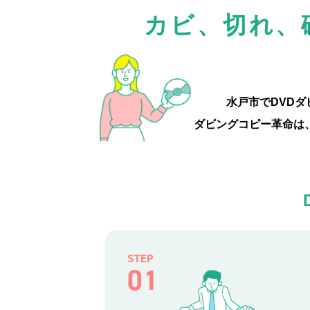
カビ、切れ、
水戸市でDVD
ダビングコピー革命は
STEP
01