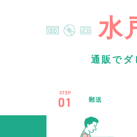
水
通販でダ
STEP
01
郵送