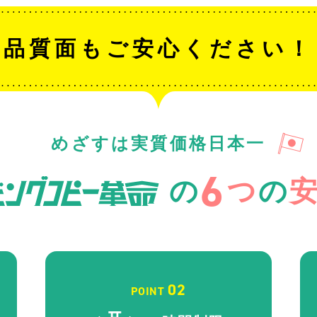
品質面もご安心ください！
めざすは実質価格日本一
6
の
つ
の
02
POINT