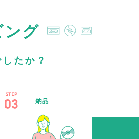
ビング
でしたか？
STEP
03
納品