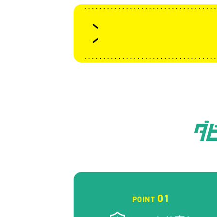
01
POINT