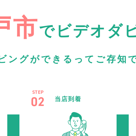
戸市
で
ビデオダ
ビングができるってご存知
STEP
02
当店到着