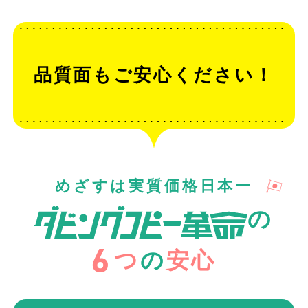
品質面もご安心ください！
めざすは実質価格日本一
の
6
つ
の
安心