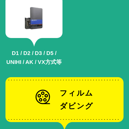
D1 / D2 / D3 / D5 /
UNIHI / AK /
VX方式等
フィルム
ダビング