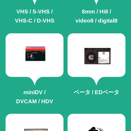
VHS / S-VHS /
8mm / Hi8 /
VHS-C / D-VHS
video8 / digital8
miniDV /
ベータ / EDベータ
DVCAM / HDV