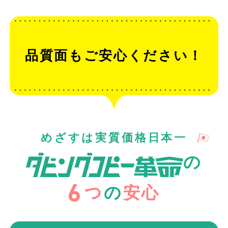
品質面もご安心ください！
めざすは実質価格日本一
の
6
つ
の
安心