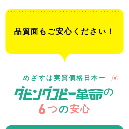
品質面もご安心ください！
めざすは実質価格日本一
の
6
つ
の
安心