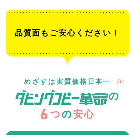
品質面もご安心ください！
めざすは実質価格日本一
の
6
つ
の
安心