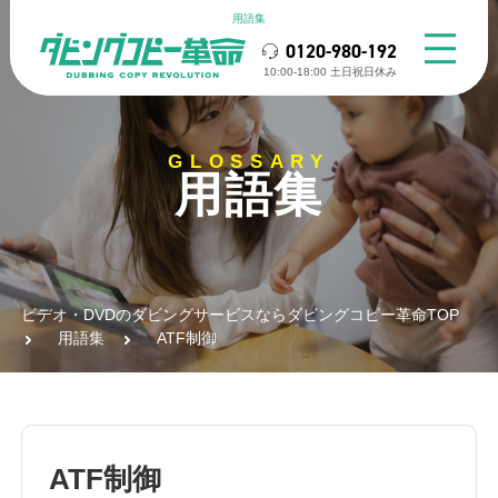
用語集
0120-980-192
10:00-18:00 ⼟⽇祝⽇休み
GLOSSARY
用語集
ビデオ・DVDのダビングサービスならダビングコピー革命TOP
用語集
ATF制御
ATF制御