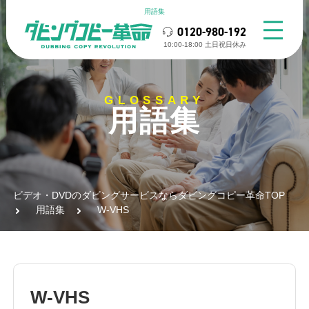
用語集
0120-980-192
10:00-18:00 ⼟⽇祝⽇休み
GLOSSARY
用語集
ビデオ・DVDのダビングサービスならダビングコピー革命TOP
用語集
W-VHS
W-VHS