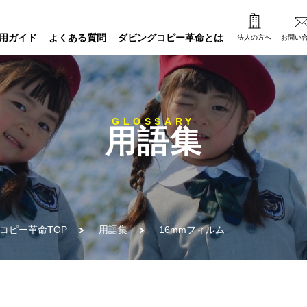
用ガイド
よくある質問
ダビングコピー革命とは
法人の方へ
お問い
GLOSSARY
用語集
コピー革命TOP
用語集
16mmフィルム