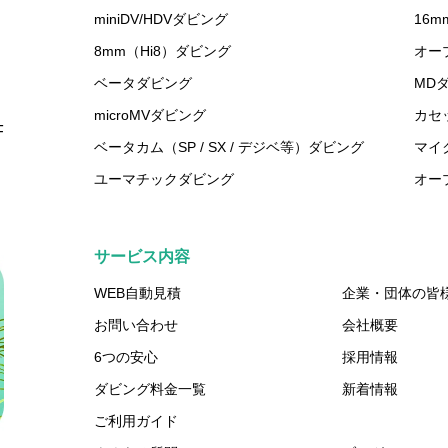
miniDV/HDVダビング
16
8mm（Hi8）ダビング
オー
ベータダビング
MD
microMVダビング
カセ
F
ベータカム（SP / SX / デジベ等）ダビング
マイ
ユーマチックダビング
オー
サービス内容
WEB自動見積
企業・団体の皆
お問い合わせ
会社概要
6つの安心
採用情報
ダビング料金一覧
新着情報
ご利用ガイド