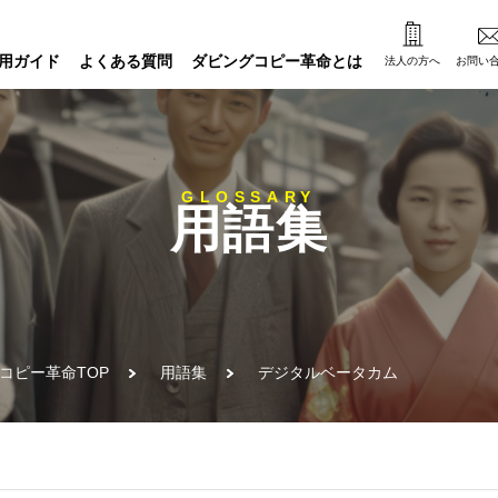
用ガイド
よくある質問
ダビングコピー革命とは
法人の方へ
お問い
GLOSSARY
用語集
コピー革命TOP
用語集
デジタルベータカム