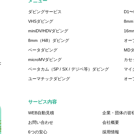
メニュー
ダビングサービス
D1〜
VHSダビング
8m
miniDV/HDVダビング
16
8mm（Hi8）ダビング
オー
ベータダビング
MD
microMVダビング
カセ
F
ベータカム（SP / SX / デジベ等）ダビング
マイ
ユーマチックダビング
オー
サービス内容
WEB自動見積
企業・団体の皆
お問い合わせ
会社概要
6つの安心
採用情報