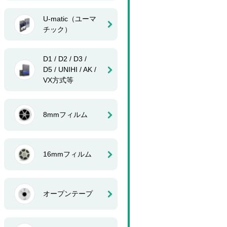
U-matic（ユーマ
チック）
D1 / D2 / D3 /
D5 / UNIHI / AK /
VX方式等
8mmフィルム
16mmフィルム
オープンテープ