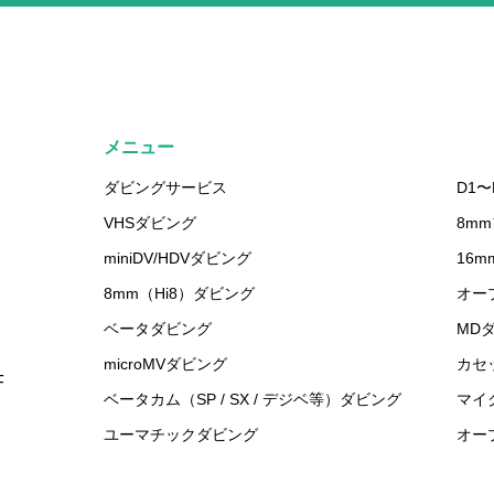
メニュー
ダビングサービス
D1〜
VHSダビング
8m
miniDV/HDVダビング
16
8mm（Hi8）ダビング
オー
ベータダビング
MD
microMVダビング
カセ
F
ベータカム（SP / SX / デジベ等）ダビング
マイ
ユーマチックダビング
オー