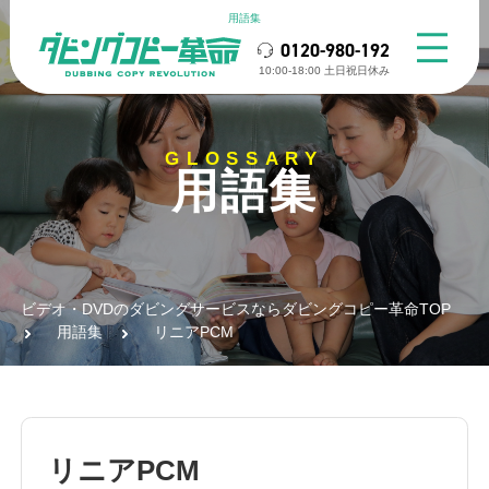
用語集
0120-980-192
10:00-18:00 ⼟⽇祝⽇休み
GLOSSARY
用語集
ビデオ・DVDのダビングサービスならダビングコピー革命TOP
用語集
リニアPCM
リニアPCM