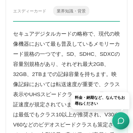
エスディーカード
業界知識・背景
セキュアデジタルカードの略称で、現代の映
像機器において最も普及しているメモリーカ
ード規格の一つです。SD、SDHC、SDXCの
容量別規格があり、それぞれ最大2GB、
32GB、2TBまでの記録容量を持ちます。映
像記録においては転送速度が重要で、クラス
表示やUHSスピードクラスによって最低保
料金・納期など、なんでもお
尋ねください
証速度が規定されています。4K動画撮影に
は最低でもクラス10以上が推奨され、V30や
V60などのビデオスピードクラスも策定され