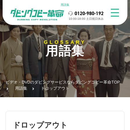
用語集
0120-980-192
10:00-18:00 ⼟⽇祝⽇休み
GLOSSARY
用語集
ビデオ・DVDのダビングサービスならダビングコピー革命TOP
用語集
ドロップアウト
ドロップアウト