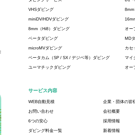
VHSダビング
8m
miniDV/HDVダビング
16
8mm（Hi8）ダビング
オー
ベータダビング
MD
microMVダビング
カセ
F
ベータカム（SP / SX / デジベ等）ダビング
マイ
ユーマチックダビング
オー
サービス内容
WEB自動見積
企業・団体の皆
お問い合わせ
会社概要
6つの安心
採用情報
ダビング料金一覧
新着情報