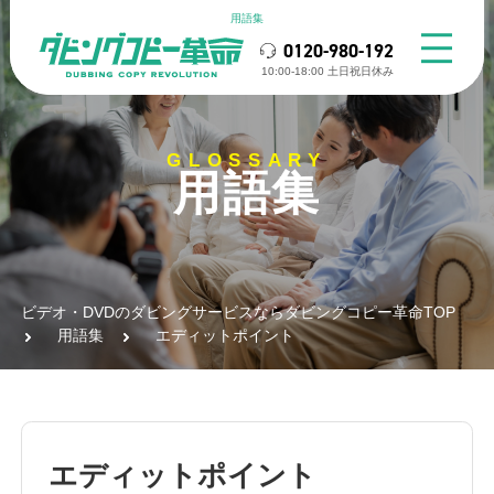
用語集
0120-980-192
10:00-18:00 ⼟⽇祝⽇休み
GLOSSARY
用語集
ビデオ・DVDのダビングサービスならダビングコピー革命TOP
用語集
エディットポイント
エディットポイント