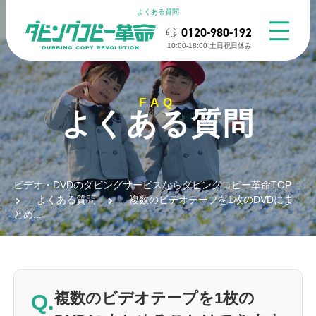
よくある質問
0120-980-192
10:00-18:00 ⼟⽇祝⽇休み
FAQ
よくある質問
ビデオ・DVDのダビングサービスならダビングコピー革命TOP
よくある質問
複数のビデオテープを1枚のDVDにま
とめ...
Q.
複数のビデオテープを1枚の