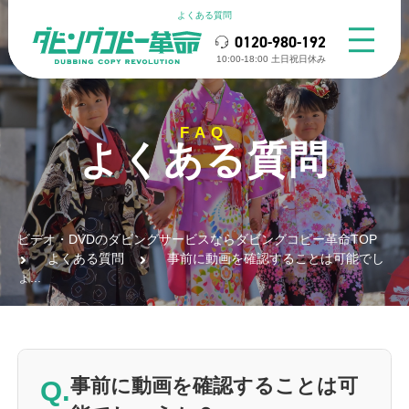
よくある質問
0120-980-192
10:00-18:00 ⼟⽇祝⽇休み
FAQ
よくある質問
ビデオ・DVDのダビングサービスならダビングコピー革命TOP
よくある質問
事前に動画を確認することは可能でし
ょ...
Q.
事前に動画を確認することは可