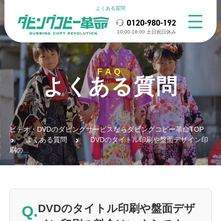
よくある質問
0120-980-192
10:00-18:00 ⼟⽇祝⽇休み
FAQ
よくある質問
ビデオ・DVDのダビングサービスならダビングコピー革命TOP
よくある質問
DVDのタイトル印刷や盤面デザイン印
刷の...
Q.
DVDのタイトル印刷や盤面デザ