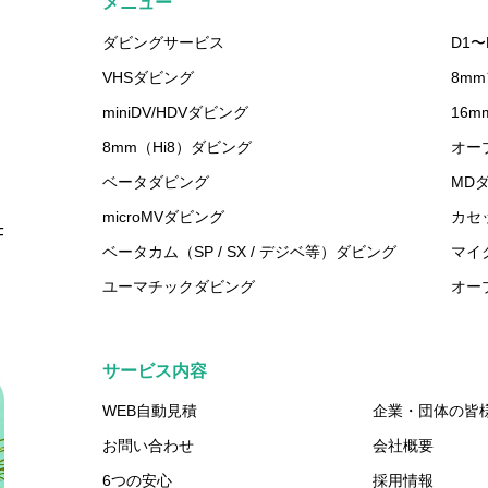
メニュー
ダビングサービス
D1〜
VHSダビング
8m
miniDV/HDVダビング
16
8mm（Hi8）ダビング
オー
ベータダビング
MD
microMVダビング
カセ
F
ベータカム（SP / SX / デジベ等）ダビング
マイ
ユーマチックダビング
オー
サービス内容
WEB自動見積
企業・団体の皆
お問い合わせ
会社概要
6つの安心
採用情報