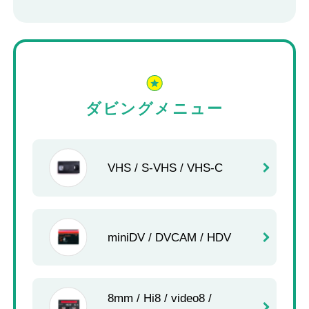
ダビングメニュー
VHS / S-VHS / VHS-C
miniDV / DVCAM / HDV
8mm / Hi8 / video8 /