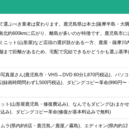
て選ぶべき業者は変わります。鹿児島県は本土(薩摩半島・大
、南北約600kmに広がり、離島が多いのが特徴です。鹿児島市に
ミニット(山形屋)など店頭の選択肢がある一方、鹿屋・薩摩川
舗まで距離があるため、宅配で完結できるかどうかも選ぶ基準
真屋さん(鹿児島市・VHS→DVD 60分1,870円税込)、パソ
店(録画時間問わず1,500円税込)、ダビングコピー革命(990円〜
ット(山形屋鹿児島・修復費込み)、なんでもダビング(おまか
込み)、ダビングコピー革命(修復が基本料込みで無料)
ムラ(県内約8店・鹿児島／鹿屋／霧島)、エディオン(県内約12