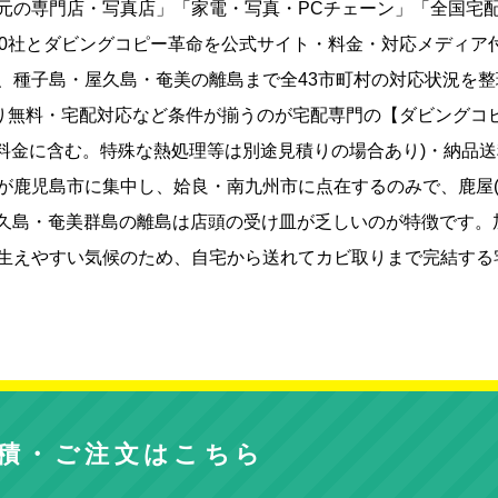
元の専門店・写真店」「家電・写真・PCチェーン」「全国宅
10社とダビングコピー革命を公式サイト・料金・対応メディア
、種子島・屋久島・奄美の離島まで全43市町村の対応状況を整
取り無料・宅配対応など条件が揃うのが宅配専門の【ダビングコ
(基本料金に含む。特殊な熱処理等は別途見積りの場合あり)・納品
頭が鹿児島市に集中し、姶良・南九州市に点在するのみで、鹿屋
屋久島・奄美群島の離島は店頭の受け皿が乏しいのが特徴です。
生えやすい気候のため、自宅から送れてカビ取りまで完結する
積・ご注文はこちら