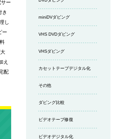
DVDダビング
配サー
付き
miniDVダビング
理し
ピー
VHS DVDダビング
送料
VHSダビング
(大
加え
カセットテープデジタル化
宅配
その他
ダビング比較
ビデオテープ修復
ビデオデジタル化