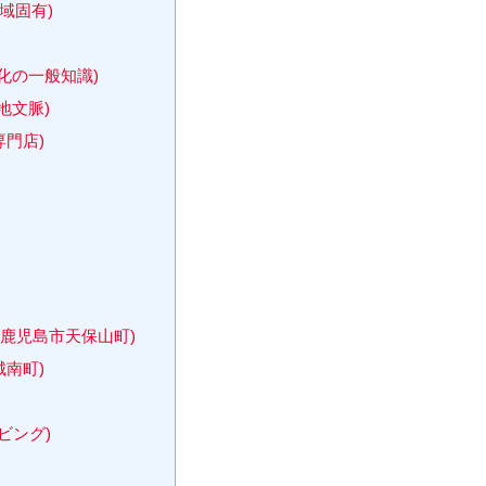
域固有)
化の一般知識)
地文脈)
門店)
)
鹿児島市天保山町)
城南町)
ビング)
)