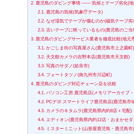
2.
鹿児島のダビング事情 ―― 気候とテープ劣化(地
2.1.
鹿児島の気候(気象庁データ)
2.2.
なぜ湿気でテープが傷むのか(磁気テープ劣
2.3.
古いテープに映っているもの(鹿児島のご当
3.
鹿児島のダビングサービス業者を徹底比較(地元専
3.1.
かごしま街の写真屋さん(鹿児島市上之園町
3.2.
天文館カメラの吉野本店(鹿児島市天文館)
3.3.
写真のサダノ(姶良市)
3.4.
フォートタツノ(南九州市川辺町)
4.
鹿児島のダビング対応チェーン店を比較
4.1.
パソコン工房 鹿児島店(メモリアーカイブ・
4.2.
PCデポ スマートライフ鹿児島店(鹿児島市
4.3.
カメラのキタムラ(鹿児島県内約8店＋宅配)
4.4.
エディオン(鹿児島県内約12店・おまかせダ
4.5.
ミスターミニット(山形屋鹿児島・鹿児島市