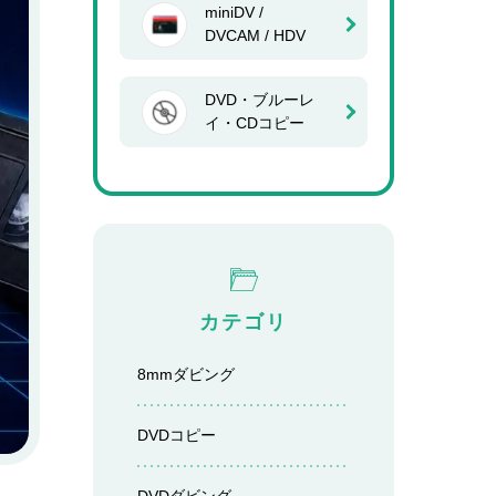
miniDV /
DVCAM / HDV
DVD・ブルーレ
イ・CDコピー
カテゴリ
8mmダビング
DVDコピー