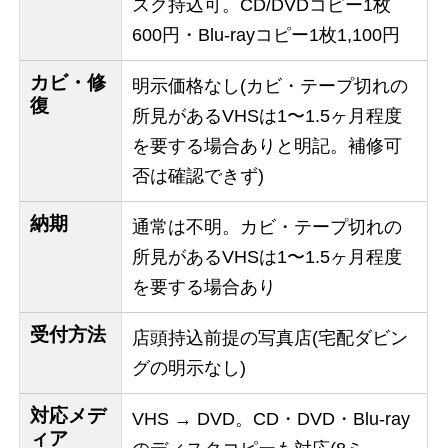
スク持込可。CD/DVDコピー1枚
600円・Blu-rayコピー1枚1,100円
カビ・修
明示価格なし(カビ・テープ切れの
復
所見があるVHSは1〜1.5ヶ月程度
を要する場合ありと明記。補修可
否は確認できず)
納期
通常は不明。カビ・テープ切れの
所見があるVHSは1〜1.5ヶ月程度
を要する場合あり
受付方法
店頭持込前提の写真店(宅配ダビン
グの明示なし)
対応メデ
VHS → DVD。CD・DVD・Blu-ray
ィア