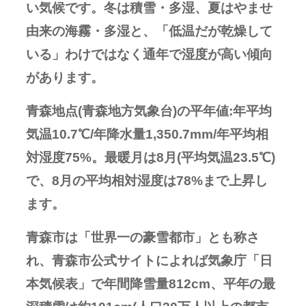
い気候です。冬は積雪・多湿、夏はやませ
由来の海霧・多湿と、「低温だが乾燥して
いる」わけではなく通年で湿度が高い傾向
があります。
青森地点(青森地方気象台)の平年値:年平均
気温10.7℃/年降水量1,350.7mm/年平均相
対湿度75%。最暖月は8月(平均気温23.5℃)
で、8月の平均相対湿度は78%まで上昇し
ます。
青森市は「世界一の豪雪都市」とも称さ
れ、青森市公式サイトによれば気象庁「日
本気候表」で年間降雪量812cm、平年の最