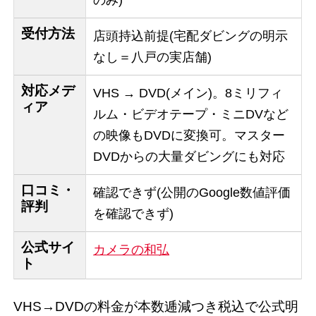
受付方法
店頭持込前提(宅配ダビングの明示
なし＝八戸の実店舗)
対応メデ
VHS → DVD(メイン)。8ミリフィ
ィア
ルム・ビデオテープ・ミニDVなど
の映像もDVDに変換可。マスター
DVDからの大量ダビングにも対応
口コミ・
確認できず(公開のGoogle数値評価
評判
を確認できず)
公式サイ
カメラの和弘
ト
VHS→DVDの料金が本数逓減つき税込で公式明