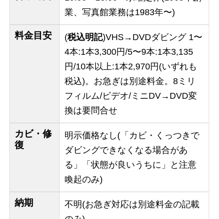
業、写真館業務は1983年〜)
料金目安
(
税込明記
)VHS→DVDダビング 1〜
4本:1本3,300円/5〜9本:1本3,135
円/10本以上:1本2,970円(いずれも
税込)。お急ぎは別途料金。8ミリ
フィルム/ビデオ/ミニDV→DVD変
換は要問合せ
カビ・修
明示価格なし(「カビ・くっつきで
復
ダビングできなくなる場合があ
る」「状態が良いうちに」と注意
喚起のみ)
納期
不明(お急ぎ対応は別途料金の記載
のみ)