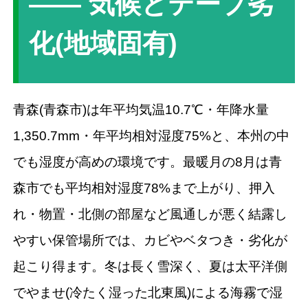
―― 気候とテープ劣
化(地域固有)
青森(青森市)は年平均気温10.7℃・年降水量
1,350.7mm・年平均相対湿度75%と、本州の中
でも湿度が高めの環境です。最暖月の8月は青
森市でも平均相対湿度78%まで上がり、押入
れ・物置・北側の部屋など風通しが悪く結露し
やすい保管場所では、カビやベタつき・劣化が
起こり得ます。冬は長く雪深く、夏は太平洋側
でやませ(冷たく湿った北東風)による海霧で湿