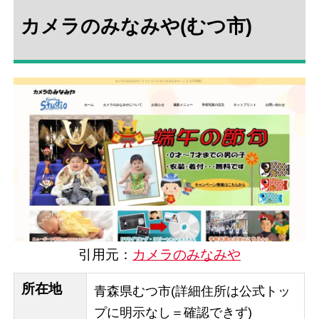
カメラのみなみや(むつ市)
引用元：
カメラのみなみや
所在地
青森県むつ市(詳細住所は公式トッ
プに明示なし＝確認できず)