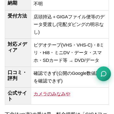
納期
不明
受付方法
店頭持込＋GIGAファイル便等のデ
ータ受渡し(宅配ダビングの明示な
し)
対応メデ
ビデオテープ(VHS・VHS-C)・8ミ
ィア
リ・Hi8・ミニDV・データ・スマ
ホ・SDカード等 → DVD/データ
口コミ・
確認できず(公開のGoogle数値評価
評判
を確認できず)
公式サイ
カメラのみなみや
ト