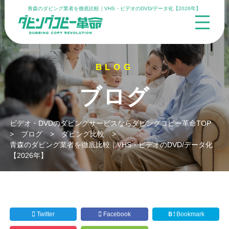
青森のダビング業者を徹底比較｜VHS・ビデオのDVD/データ化【2026年】
ブログ
ビデオ・DVDのダビングサービスならダビングコピー革命TOP
>
ブログ
>
ダビング比較
>
青森のダビング業者を徹底比較｜VHS・ビデオのDVD/データ化
【2026年】
Twitter
Facebook
Ｂ!
Bookmark