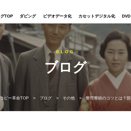
グTOP
ダビング
ビデオデータ化
カセットデジタル化
DV
ブログ
コピー革命TOP
>
ブログ
>
その他
>
整理整頓のコツとは？部