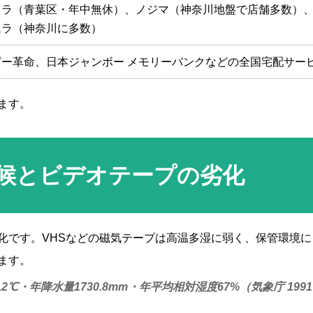
メラ（青葉区・年中無休）、ノジマ（神奈川地盤で店舗多数）
ムラ（神奈川に多数）
ー革命、日本ジャンボー メモリーバンクなどの全国宅配サー
ます。
候とビデオテープの劣化
化です。VHSなどの磁気テープは高温多湿に弱く、保管環境に
ます。
℃・年降水量1730.8mm・年平均相対湿度67%（気象庁 199