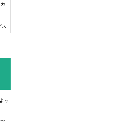
、カ
ビス
よっ
1〜