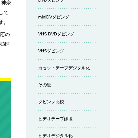
DVDダビング
—神奈
して
miniDVダビング
す。
VHS DVDダビング
対応の
原3区
VHSダビング
カセットテープデジタル化
その他
ダビング比較
ビデオテープ修復
ビデオデジタル化