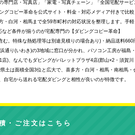
の専門店・写真店」「家電・写真チェーン」「全国宅配サービ
ビングコピー革命を公式サイト・料金・対応メディア付きで比較
方・白河・相馬まで全59市町村の対応状況を整理します。手軽
対応など条件が揃うのが宅配専門の【ダビングコピー革命】
金に含む。特殊な熱処理等は別途見積りの場合あり)・納品送料660
・浜通り(いわき)の3地域に窓口が分かれ、パソコン工房が福島
1店)、なんでもダビングがパレットプラザ4店(郡山×2・須賀川
で県土は面積全国3位と広大で、喜多方・白河・相馬・南相馬・
、自宅から送れる宅配ダビングと相性が良いのが特徴です。
積・ご注文はこちら