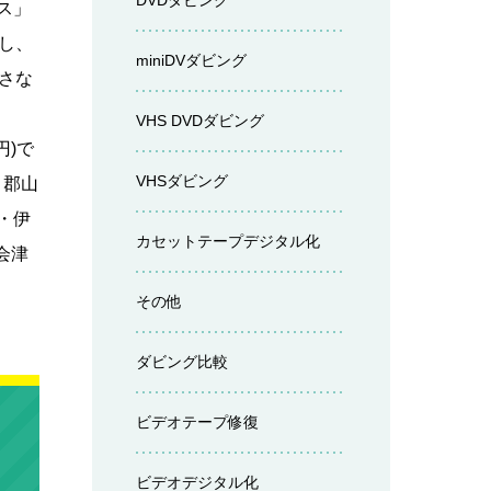
DVDダビング
ス」
し、
miniDVダビング
さな
VHS DVDダビング
円)で
VHSダビング
・郡山
・伊
カセットテープデジタル化
会津
その他
ダビング比較
ビデオテープ修復
ビデオデジタル化