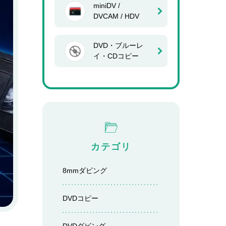
miniDV /
DVCAM / HDV
DVD・ブルーレ
イ・CDコピー
カテゴリ
8mmダビング
DVDコピー