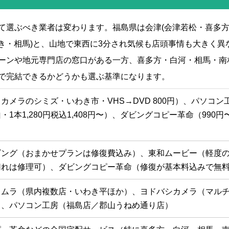
て選ぶべき業者は変わります。福島県は会津(会津若松・喜多方
わき・相馬)と、山地で東西に3分され気候も店頭事情も大きく異
ーンや地元専門店の窓口がある一方、喜多方・白河・相馬・南
で完結できるかどうかも選ぶ基準になります。
カメラのシミズ・いわき市・VHS→DVD 800円）、パソコン
1本1,280円税込1,408円〜）、ダビングコピー革命（990円
）
ビング（おまかせプランは修復費込み）、東和ムービー（軽度
切れは修理可）、ダビングコピー革命（修復が基本料込みで無
タムラ（県内複数店・いわき平ほか）、ヨドバシカメラ（マル
）、パソコン工房（福島店／郡山うねめ通り店）