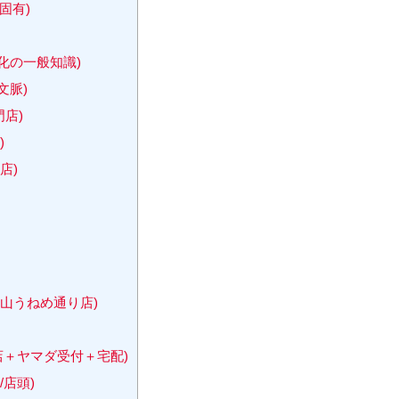
固有)
化の一般知識)
文脈)
店)
)
店)
山うねめ通り店)
店＋ヤマダ受付＋宅配)
店頭)