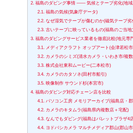
2.
福島のダビング事情 ―― 気候とテープ劣化(地域
2.1.
福島の気候(気象庁データ)
2.2.
なぜ湿気でテープが傷むのか(磁気テープ劣
2.3.
古いテープに映っているもの(福島のご当地
3.
福島のダビングサービス業者を徹底比較(地元専門
3.1.
メディアクラフト オップアート(会津若松市
3.2.
カメラのシミズ(清水カメラ・いわき市/複数
3.3.
株式会社東和ムービー(二本松市)
3.4.
カメラのカタソネ(田村市船引)
3.5.
映像制作 サウンド杉(本宮市)
4.
福島のダビング対応チェーン店を比較
4.1.
パソコン工房 メモリアーカイブ(福島店・郡
4.2.
カメラのキタムラ(福島県内複数店＋宅配)
4.3.
なんでもダビング(福島はパレットプラザ4
4.4.
ヨドバシカメラ マルチメディア郡山(郡山市/