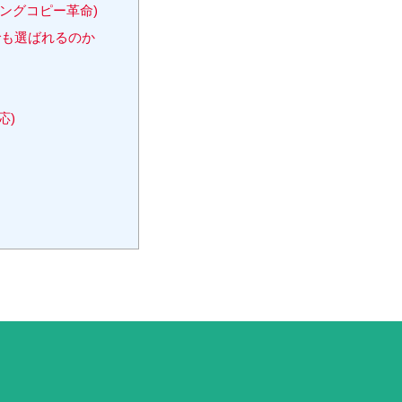
ングコピー革命)
でも選ばれるのか
応)