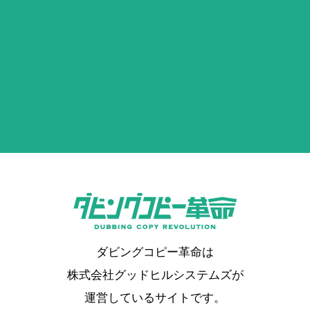
ずっと気になっていた2〜30年前のVHS等のダビ
ングを、知り合いからここを勧めてもらって思い
切ってまとめてお願いしました。期間はそれなり
にかかりましたが、元々長らく放っておいたもの
(Googleのクチコミから引用)
なので全く気になりませんでした。料金が他社よ
り断然安かったので逆に不安でしたが、映像や音
声の悪いテープに関してはそれぞれコメントが書
凜
かれており、一本ずつ細かくチェックして何とか
1
ベストな状態でダビングしようとして下さってい
2025年04月05日 08:28
★★★★★
るんだと伝わり、感謝しきりでした。当時は撮る
だけでほとんど観なかったのですが、今の孫達の
支払いに現金使えません。各種キャッシュレス決
ような年齢の我が息子達もこんなに可愛いかった
済のみです。自分はキャッシュレス派なので何も
んだと懐かしくも新鮮な気持ちで鑑賞できまし
問題なかったですが、ニコニコ現金払い派の人は
ダビングコピー革命は
た。次は私が知り合いに勧めたいと思います。有
注意です！肝心のVHSビデオテープからのデジタ
(Googleのクチコミから引用)
難うございました。
株式会社グッドヒルシステムズが
ル化は、きちんと対応していただき問題なかった
です。
運営しているサイトです。