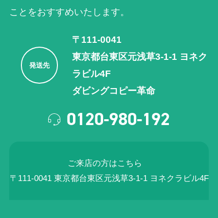
ことをおすすめいたします。
こちらに持込で相談した所、この程度なら大丈夫
(Googleのクチコミから引用)
と引受ていただけDVDにする事が出来た、最初か
らこちらに依頼すれば良かった、懐かしい映像が
〒111-0041
また見れて感謝です。
Michiko Shimizu
東京都台東区元浅草3-1-1 ヨネク
発送先
1
ラビル4F
2025年05月30日 12:41
★★★★★
ダビングコピー革命
今は嫁いだ娘たちの幼少の頃の映像を視ることが
0120-980-192
でき、とても感謝しています。ビデオカメラが壊
れてしまい、何となくそのままになっていました
が、お願いしてほんとに良かったです。お値段も
(Googleのクチコミから引用)
リーズナブルだし対応も丁寧で、出来上がりが遅
ご来店の方はこちら
れる旨もきちんとメールで知らせて下さいまし
〒111-0041 東京都台東区元浅草3-1-1 ヨネクラビル4F
た。出来上がった製品ともともとのテープも、と
nako
てもきれいに梱包されていて、大事に扱って頂い
1
たのがわかります。本当にありがとうございまし
2025年05月12日 22:18
★★★★★
た。