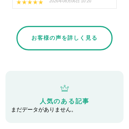
2026年08月06日 10:20
★★★★★
久しぶりに小さい時のビデオカメラを見ようと思
ったらテープが古くてノイズがひどくあまり見え
ませんでした。こちらにDVDをお願いしたら綺麗
に整理して送り返して下さいました。小さい時の
お客様の声を詳しく見る
(Googleのクチコミから引用)
子供だけでなく、亡くなった母や祖母の声を久し
ぶりに聞いて涙が出ました。もっと早くお願いす
れば良かったと思いました。ビデオテープの保存
外薗博子
の方、なるべく早いDVD化をおすすめします。
1
2026年07月23日 19:20
★★★★★
4年前に亡くなった父の声、映像が見たくてビデオ
テープを探したけど…見れない状態で諦めてた時
人気のある記事
御社の事を知り依頼させて頂きました対応も良く
まだデータがありません。
懐かしい映像見れました。見た瞬間涙が溢れてし
(Googleのクチコミから引用)
まいました。本当にありがとうございました。