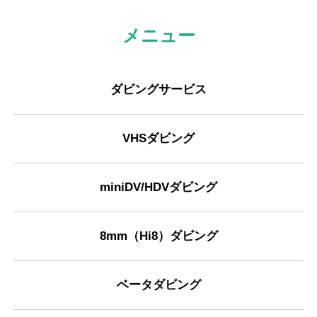
方法も相談したところ、USBメモリーカードにし
(Googleのクチコミから引用)
ました。これも的確なアドバイスでした。できあ
メニュー
がりももちろん満足です。転換が終わったビデオ
カセットには、きちんとナンバリングと「映像に
mmm yyy
ノイズ」などの注記あり、大変親切です。たまた
1
ダビングサービス
ま回収に行った日に、日本テレビ「ズムサタ」の
2024年12月04日 21:20
★★★★★
撮影スタッフが居て、取材にも応じたところ、12
月21日の土曜にオンエアされました。非常に素晴
VHSダビング
早いし安いし助かりました。
らしいサービスです。推奨します。
(Googleのクチコミから引用)
miniDV/HDVダビング
安田柚月
8mm（Hi8）ダビング
1
2024年11月20日 23:23
★★★★★
ベータダビング
VHS2本と8mmビデオを5本ほどお願いしました。
最初は口コミを見て、悪い口コミも何個かあった