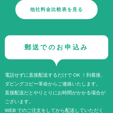
す。家族の中で１番の宝物になりました。何とか
二宮にのか
他社料金比較表を見る
一ヶ月以内に全て見て確認しようと思っていま
1
す。今VHSのテープで２本気になるテープがあり
ます。もちろんデッキは壊れて中身の映像は見れ
2025年08月19日 18:14
★★★★★
ません。また近いうちはお願いしようと思ってい
ビデオカメラが使えなくなり、昔の映像が観れな
ます。またよろしくお願いします。本当にダビン
くて諦めていた時テレビ番組で貴社を知りまし
グコピー革命さんに出会えて良かったです。
た。色々なタイプのテープに対応しているとのこ
郵送でのお申込み
とでお願いしました。どれがどのテープかもラベ
(Googleのクチコミから引用)
ルでわかりやすく、テープの状態を細かく記載し
ていただけたのもよかったです。昔のテープは多
少のノイズは仕方ないですよね。でも懐かしい映
ボンアホ
電話せずに直接配送するだけで OK ！到着後、
像がまた観れるのはとても嬉しいです。家族と是
1
ダビングコピー革命からご連絡いたします。
非観たいと思います。この度はダビングしていた
2025年07月01日 20:47
★★★★★
だき本当にありがとうございました。
直接配送だとやりとりにお時間がかかる場合が
VHSをDVDにダビングしたく最初に量販店のノ◯
ございます。
マに依頼するもテープの状態が悪いので作業でき
WEB でのご注⽂をしてから配送していただく
ないと戻され料金だけ取られた、評判の良かった