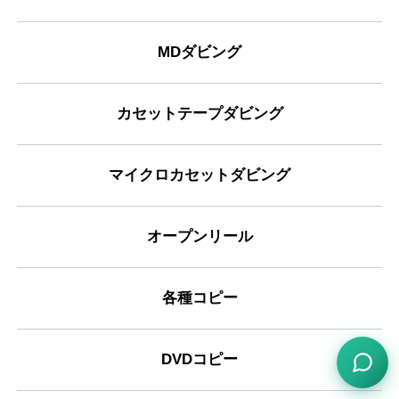
身が全く分からなかったビデオとダビングして頂
2024年10月17日 18:35
★★★★★
りのメールなどもきちんとされていて、お値段も
いたDVDと中身を照らし合わせてこちらで題名を
お安く、お願いして本当に良かったと思います。
二重請求のトラブルはあったものの、返金対応し
MDダビング
簡単につけれたので本当に有難かったです！最初
ありがとうございました。
てくれたので良かった。幼い頃に見たビデオを再
は不安だったのですがこちらに頼んで本当に良か
び見ることができて非常に感激しました。依頼し
ったです！料金や口コミで不安で迷ってる方も、
て良かったと思っています。ありがとうございま
カセットテープダビング
安心しておまかせしていいと思います！本当にあ
(Googleのクチコミから引用)
した。
りがとうございました！また新たなビデオが見つ
かったらこちらにお願いしようと思います！きっ
マイクロカセットダビング
B
とDVDにダビングしてもらわなかったら幼少期の
1
ビデオなんてずっと見れなかったし本当に本当に
オープンリール
お願いして良かったです！ありがとうございまし
2024年08月29日 21:04
★★★★★
た！
とても素晴らしい業者さんです。ぜひ、たくさん
各種コピー
の方に利用してもらいたいと思います。
(Googleのクチコミから引用)
DVDコピー
齊藤清