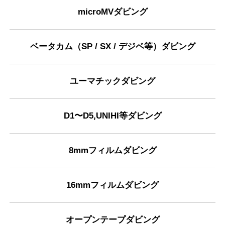
ので不安だったのですが、良い口コミも悪い口コ
microMVダビング
ミも返信をきちんとされていてこんなとこは中々
(Googleのクチコミから引用)
ないと思いお願いしてみました。預けたビデオは
ベータカム（SP / SX / デジベ等）ダビング
幸いにも傷や故障していたとこはなかったので、
料金も見積もりとおなじでプラス料金などかから
SAEKO
ずDVDにダビングしていただけました。幼少期の
1
ユーマチックダビング
頃のビデオだったので20年近く経っていたので中
2024年10月22日 13:35
★★★★★
身が無事なのか不安だったのですが、中身を見た
ところしっかり音も映像も写っていたので本当に
以前他店に何本か依頼したが、カビていたり、切
D1〜D5,UNIHI等ダビング
良かったです！家族で見て涙が出るほど笑って本
れていてダビングは出来ないと断られた8mmテー
当に頼んでよかったと思いました！色々なサイト
プ…その中の1本は一番見たかった物だけにショッ
8mmフィルムダビング
で見積もりをだすと大手の有名な会社だと2万近く
クでした。が、こちらではカビてても切れてても
(Googleのクチコミから引用)
かかってしまって、ここのダビングコピー革命は
大丈夫という事でお願いしてみました。 カビ取り
渡した分で特急料金払っても1万はいかないのでと
して下さって、見事にDVDになって帰ってきまし
16mmフィルムダビング
ても安くやってくれるので本当に良かったです！
た。早速家族で見て大笑い。楽しいひと時を過ご
She ratan
渡した8mmビデオや、DVDにダビングして頂いた
させて頂きました。郵送してっていうのはどうか
1
両方に数字や何分とか書いていてくれたので、中
オープンテープダビング
な…と不安でしたが、テープが届いた際の見積も