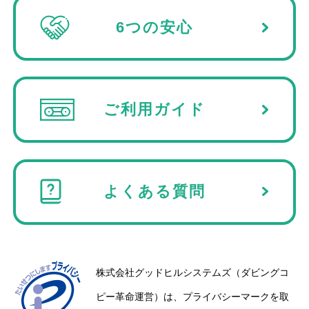
く書いた紙が入っていたり、何よりネットで仮計
1
6つの安心
算した低価格でしていただき、こちらでお願いし
2026年03月13日 12:12
★★★★★
て良かったです。お陰様で、30年前の子供達や母
に会え、あの時の記憶が蘇っております。この度
安くて分かりやすい料金設定
は、本当にありがとうございました。※ちなみ
(Googleのクチコミから引用)
に、遠い地域からの配送対応をしていただきまし
ご利用ガイド
たが、しっかり梱包され送っていただきました。
Nanako Yonekura
1
よくある質問
2026年02月14日 01:54
★★★★★
結婚式のプロフィールムービーを作成するために
VHSのデータ化をお願いしました。３０年前の映
像を、綺麗にデータ化してくださいました。そし
株式会社グッドヒルシステムズ（ダビングコ
て何より、映像を見て涙が止まりませんでした。
(Googleのクチコミから引用)
家族の大切な思い出を蘇らせてくれて、本当に感
ピー革命運営）は、プライバシーマークを取