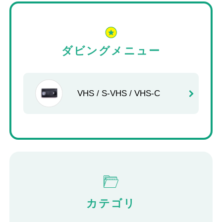
Cyoko Chan
1
2026年07月16日 07:12
★★★★★
ダビングメニュー
38年前のVHSが見つかり、DVDへのダビングをお
願いした所、しっかりと観れて亡くなった父や祖
父母の姿や昔のみんなの笑顔、楽しかった時間が
VHS / S-VHS / VHS-C
観れてお願いして良かったなぁと思いました。ま
(Googleのクチコミから引用)
た、機会がありましたらよろしくお願いします。
ありがとうございました！
タコは岩本産
1
2026年07月07日 17:36
★★★★★
2025年テープ問題は知っていましたが先送りに。
カテゴリ
そんな時、BDレコーダーが故障してmini DVテー
プをDVD化するには修理か新たにBDレコーダーを