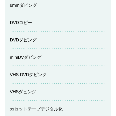
今更買うかの判断に。どちらも選択せずにダビン
8mmダビング
(Googleのクチコミから引用)
グコピー革命さんを頼りました。子供の成長記録
テープは十数本のありましたが、最初の見積もり
DVDコピー
よりも高くなるとの連絡。実は当方のテープはmi
Y M
ni DVでしたけど、本体がHDVだったのです！笑そ
1
りゃ価格がHDVテープ料金になりますね！もちろ
DVDダビング
2026年05月24日 19:09
★★★★★
んそのまま続行！で、十数本のテープの内、1本が
ノイズ過多でDVD化不可との連絡。これもしょう
申し込みから納品までの流れが、丁寧で分かりや
miniDVダビング
がないのですが、その対応が素晴らしい！何とか
すい。正直、名前の知れている業者の方が良いか
頑張っていただいたようです。感謝です！さすが
と迷ったが、こちらにして良かった。ノイズや未
プロです！2025年は過ぎてますが、早目にDVD化
録画の部分などは、丁寧に説明されていた。この
VHS DVDダビング
(Googleのクチコミから引用)
しないといつの間にか再生不可になってるかもし
値段だと気楽に頼める。
れないので、お早目にダビングコピー革命さんを
VHSダビング
頼って下さい！とてもオススメです！ありがとう
m_ k
ございました！
1
カセットテープデジタル化
2026年04月28日 10:52
★★★★★