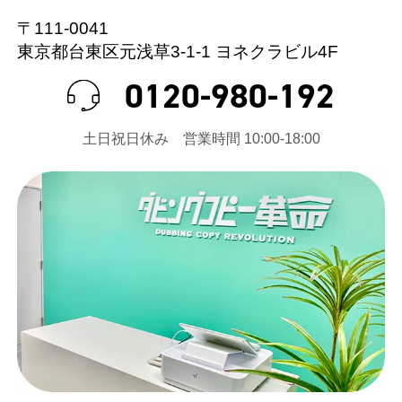
ruby
〒111-0041
1
東京都台東区元浅草3-1-1 ヨネクラビル4F
2025年02月08日 18:13
★★★★★
0120-980-192
どの業者さんにお願いするか、何社も見積もりを
お願いしました。高いところから安いところまで
⼟⽇祝⽇休み 営業時間 10:00-18:00
で合計の金額が数万円差もあり悩みました。本数
が多いので少しでも安く…と思いこちらにお願い
(Googleのクチコミから引用)
しました。口コミが良かったのも参考になりまし
た。保存状態が良くないテープもありDVDに残せ
るのか不安でしたが完成したDVDを見たところし
黒川文雄
っかり映像が残っていたのでとても安心しまし
1
た。家族で集まり1枚1枚を笑ったり泣いたりしな
2024年12月27日 17:32
★★★★★
がら見ました。写真ももちろん良いのですが映像
はまた違う良さがありますね。これから大切に保
娘たちを中心にした家族の昔のVHS-C、８ミリビ
管していきます。この度はありがとうございまし
デオなど52本のデジタル化を11月初旬にお願いし
た。
て、1か月半ほどの納期で出来上がりました。納品