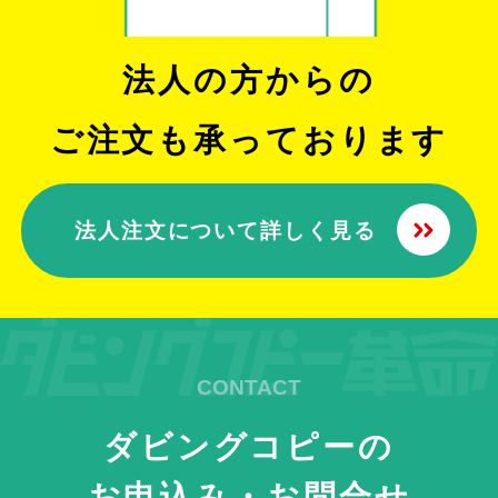
がたかったです。
(Googleのクチコミから引用)
法人の方からの
横山直美
ご注文も承っております
1
2025年11月19日 23:31
★★★★★
法人注文について詳しく見る
大変お世話になりました。正直最初は、店舗は近
くに無いし、お値段も安いし不安はありました。
（ごめんなさい。）ビデオが見られなくなるとい
う報道などで取り上げれてきっとお忙しかったこ
(Googleのクチコミから引用)
とと思いますが、丁寧に対応していただいてとて
も感謝しております。テープの劣化で完全に復元
できないものありましたが、きちんとその旨ご報
高野光夫
ダビングコピーの
告を同梱していただいていたので納得です。かな
1
りたくさんお願いしたのですが、期限より遅れる
お申込み・お問合せ