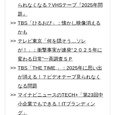
られなくなる？
VHSテープ『2025年問
題』
TBS「ひるおび」
：
懐かし映像消える
かも
テレビ東京「何を隠そう…ソレ
が！」
：
衝撃事実が連発“２０２５年に
変わる日常”一斉調査ＳＰ
TBS「THE TIME,」：
2025年に思い出
が消える！？ビデオテープ見られなく
なる問題
マイナビニュースのTECH+
「第23回中
小企業でもできる！ITブランディン
グ」