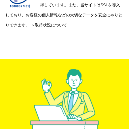
謝しています。祖父母の元気だった時の動いてい
得しています。また、当サイトはSSLを導入
る映像が見れたことも本当に嬉しいです。メール
大沢護
しており、お客様の個人情報などの大切なデータを安全にやりと
で問い合わせした際もすぐお返事いただけました
1
し、丁寧で素早いご対応をありがとうございまし
りできます。
＞取得状況について
2026年02月11日 10:55
★★★★★
た。 今回は１０本くらいの映像を急ぎでデータ
化していただきましたが、また後日ゆっくり他の
ダビングのご対応に対する御礼先日はビデオから
映像もお願いしようと思います。またよろしくお
DVDへのダビングをご対応いただき、誠にありが
願いいたします。
とうございました。古いテープでしたので画質の
劣化は覚悟しておりましたが、仕上がりを拝見
(Googleのクチコミから引用)
し、想像以上の鮮明さに驚きました。丁寧な作業
のおかげで、諦めていた映像を再び見ることがで
き、家族一同大変感動しております。チャプター
sue 6
がある事で見やすい仕上がりにも大変満足してい
1
ます。貴社にお願いして本当に良かったです。
2025年12月05日 09:02
★★★★★
亡くなった父の音源が見つかり、CDにコピーして
いただきました。予定よりも早く仕上がり、あり