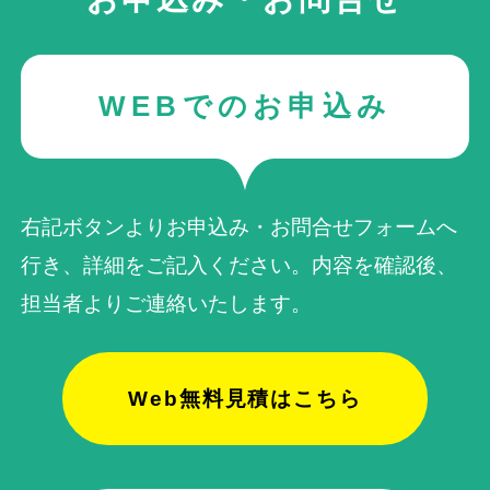
2025年09月29日 08:32
★★★★★
際もメールでご連絡いただいてとても安心できま
した。昨年父が他界し、もう何年も前の映像でし
私自身機械関係が弱くて、何年も前からDVDにコ
たが、孫と遊ぶ父に再会することも出来ました。
ピーしたいと思いいろいろお店を調べてました。
まだ全てを見られていませんが、笑いと涙でとて
WEBでのお申込み
電気屋さんなど。ネットでたまたま調べてたらダ
も懐かしく楽しんでおります。私はダビングコピ
ビングコピー革命さんにたまたまたどりつきまし
(Googleのクチコミから引用)
ー革命さんにお願いして良かったです。また同じ
た。迷わずお願いしようと決断して6月にお願いし
ような事があればお願いしたいと思います。本当
9月に届きました。気になる事は作業を進めずちゃ
にありがとうございました。
んとメールで質問をして頂き、私の答えを待ち、
MIYUKI
右記ボタンよりお申込み・お問合せフォームへ
しっかり納得いった上で作業を進める！と言った
1
行き、詳細をご記入ください。内容を確認後、
目には見えませんが素晴らしい仕事をされてると
2025年08月19日 23:35
担当者よりご連絡いたします。
★★★★★
非常に感じました。また気になるテープにはこん
な状況になっています☝️的なコメントも記載され
懐かしいビデオテープの映像を大変迅速に、きれ
ていて本当に気持ちのこもった作業してくれたっ
いなデータにしていただき、とても感謝していま
て心から思います。テープは１５本お願いして今
す。来月の故人のお別れ会で流したい映像でし
Web無料見積はこちら
５本見終わりました。私の記憶から消えていた映
た。おかげさまで十分に間に合わせることができ
(Googleのクチコミから引用)
像もあり… 言葉にはならない位の喜びと感動を
ます。感激で涙が止まりません。ありがとうござ
しています。妻と息子で釘入りながら見ていま
いました。