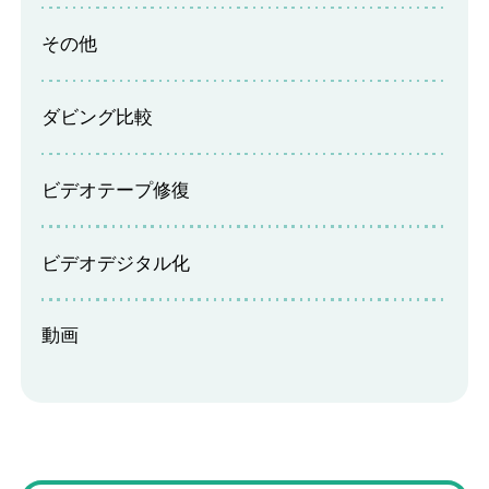
息子の二十歳の誕生日までに、撮りためていたmi
その他
niDVのビデオテープ十数本を自力でDVD化しよう
と考えていましたが、ビデオカメラが故障してし
まい再生ができなくなったため、こちらでDVD化
ダビング比較
(Googleのクチコミから引用)
していただきました。大手メーカーで見積もりを
したところ、結構高額だったのですがこちらはか
ビデオテープ修復
なり安く、後で追加請求をされたり仕上がりが悪
ちー*
かったりしないのか少し心配しましたが、全く問
1
題なくDVD化していただけました。通常２か月か
ビデオデジタル化
2026年03月29日 08:11
★★★★★
かるところを、訳があって特急便50％の割増料金
を加算して１週間でしていただき、1.5倍の金額に
押し入れにずっと入れてあるVHS、miniDVを見る
動画
なりましたがそれでも十分満足できました。
度に、どこかでDVDにしてもらいたいと思いつ
つ、追加で高くなるかもと値段の壁で躊躇してい
ました。ネットで見つけたこちらにお願いし、本
(Googleのクチコミから引用)
当に大丈夫かと（申し訳ありませんが）来るまで
不安だった事は確かです。ですが、それぞれのテ
ープの症状や品質の報告を、作業結果として詳し
根本n