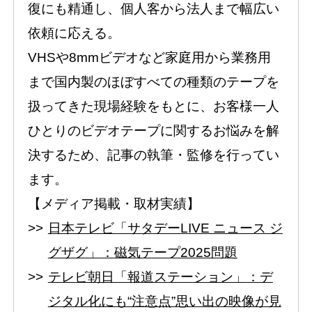
復にも精通し、個人客から法人まで幅広い
依頼に応える。
VHSや8mmビデオなど家庭用から業務用
まで国内製のほぼすべての種類のテープを
扱ってきた現場経験をもとに、お客様一人
ひとりのビデオテープに関するお悩みを解
決するため、記事の執筆・監修を行ってい
ます。
【メディア掲載・取材実績】
日本テレビ「サタデーLIVE ニュース ジ
グザグ」
：
磁気テープ2025問題
テレビ朝日「報道ステーション」
：
デ
ジタル化にも“注意点”思い出の映像が見