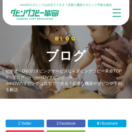
miniDVのダビングは自宅でできる？必要な機器やダビング手順を解説
ブログ
ビデオ・DVDのダビングサービスならダビングコピー革命TOP
>
ブログ
>
miniDVダビング
>
miniDVのダビングは自宅でできる？必要な機器やダビング手順
を解説
Twitter
Facebook
Ｂ!
Bookmark