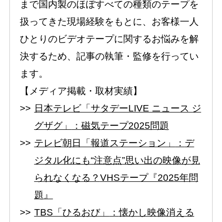
まで国内製のほぼすべての種類のテープを
扱ってきた現場経験をもとに、お客様一人
ひとりのビデオテープに関するお悩みを解
決するため、記事の執筆・監修を行ってい
ます。
【メディア掲載・取材実績】
日本テレビ「サタデーLIVE ニュース ジ
グザグ」
：
磁気テープ2025問題
テレビ朝日「報道ステーション」
：
デ
ジタル化にも“注意点”思い出の映像が見
られなくなる？
VHSテープ『2025年問
題』
TBS「ひるおび」
：
懐かし映像消える