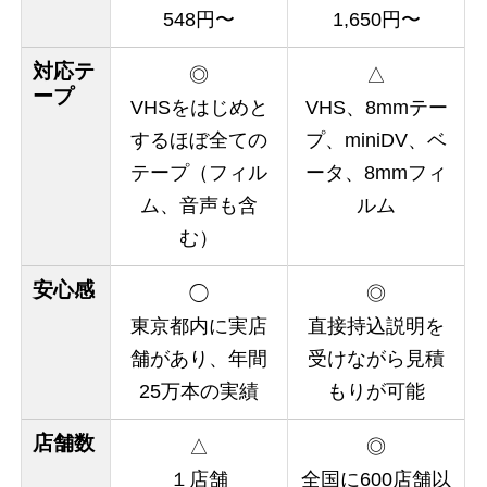
548円〜
1,650円〜
対応テ
◎
△
ープ
VHSをはじめと
VHS、8mmテー
するほぼ全ての
プ、miniDV、ベ
テープ（フィル
ータ、8mmフィ
ム、音声も含
ルム
む）
安心感
◯
◎
東京都内に実店
直接持込説明を
舗があり、年間
受けながら見積
25万本の実績
もりが可能
店舗数
△
◎
１店舗
全国に600店舗以