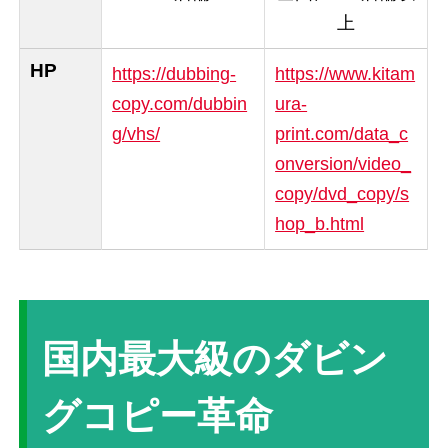
上
HP
https://dubbing-
https://www.kitam
copy.com/dubbin
ura-
g/vhs/
print.com/data_c
onversion/video_
copy/dvd_copy/s
hop_b.html
国内最大級のダビン
グコピー革命