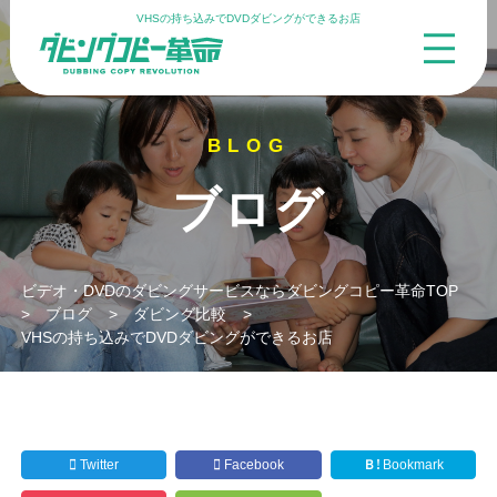
VHSの持ち込みでDVDダビングができるお店
ブログ
ビデオ・DVDのダビングサービスならダビングコピー革命TOP
>
ブログ
>
ダビング比較
>
VHSの持ち込みでDVDダビングができるお店
Twitter
Facebook
Ｂ!
Bookmark