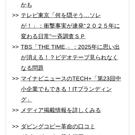
かも
テレビ東京「何を隠そう…ソレ
が！」
：
衝撃事実が連発“２０２５年に
変わる日常”一斉調査ＳＰ
TBS「THE TIME,」：
2025年に思い出
が消える！？ビデオテープ見られなく
なる問題
マイナビニュースのTECH+
「第23回中
小企業でもできる！ITブランディン
グ」
メディア掲載情報を詳しくみる
ダビングコピー革命の口コミ