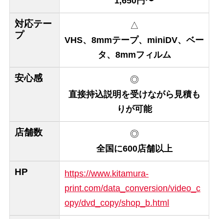
1,650円〜
対応テー
△
プ
VHS、8mmテープ、miniDV、ベー
タ、8mmフィルム
安心感
◎
直接持込説明を受けながら見積も
りが可能
店舗数
◎
全国に600店舗以上
HP
https://www.kitamura-
print.com/data_conversion/video_c
opy/dvd_copy/shop_b.html