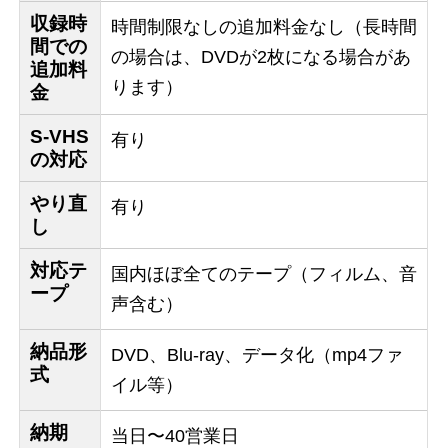
収録時
時間制限なしの追加料金なし（長時間
間での
の場合は、DVDが2枚になる場合があ
追加料
ります）
金
S-VHS
有り
の対応
やり直
有り
し
対応テ
国内ほぼ全てのテープ（フィルム、音
ープ
声含む）
納品形
DVD、Blu-ray、データ化（mp4ファ
式
イル等）
納期
当日〜40営業日