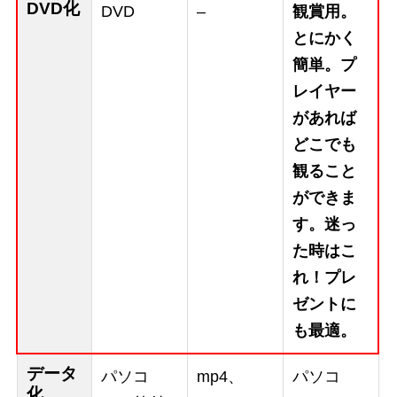
DVD化
DVD
–
観賞用。
とにかく
簡単。プ
レイヤー
があれば
どこでも
観ること
ができま
す。迷っ
た時はこ
れ！プレ
ゼントに
も最適。
データ
パソコ
mp4、
パソコ
化