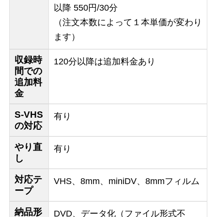
以降 550円/30分
（注文本数によって１本単価が変わり
ます）
収録時
120分以降は追加料金あり
間での
追加料
金
S-VHS
有り
の対応
やり直
有り
し
対応テ
VHS、8mm、miniDV、8mmフィルム
ープ
納品形
DVD、データ化（ファイル形式不