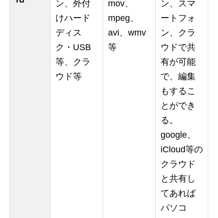
ン、外付
mov、
ン、スマ
けハード
mpeg、
ートフォ
ディス
avi、wmv
ン、クラ
ク・USB
等
ウドで共
等、クラ
有が可能
ウド等
で、編集
もするこ
とができ
る。
google、
iCloud等の
クラウド
と共有し
てあれば
パソコ