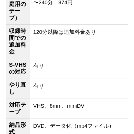
〜240分 874円
庭用の
テー
プ）
収録時
120分以降は追加料金あり
間での
追加料
金
S-VHS
有り
の対応
やり直
有り
し
対応テ
VHS、8mm、miniDV
ープ
納品形
DVD、データ化（mp4ファイル）
式