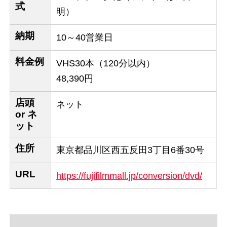
式
明）
納期
10～40営業日
料金例
VHS30本（120分以内）
48,390円
店頭
ネット
or ネ
ット
住所
東京都品川区西五反田3丁目6番30号
URL
https://fujifilmmall.jp/conversion/dvd/