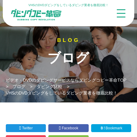
VHSのDVDダビングをしているダビング業者を徹底比較！
ブログ
ビデオ・DVDのダビングサービスならダビングコピー革命TOP
>
ブログ
>
ダビング比較
>
VHSのDVDダビングをしているダビング業者を徹底比較！
Twitter
Facebook
Ｂ!
Bookmark