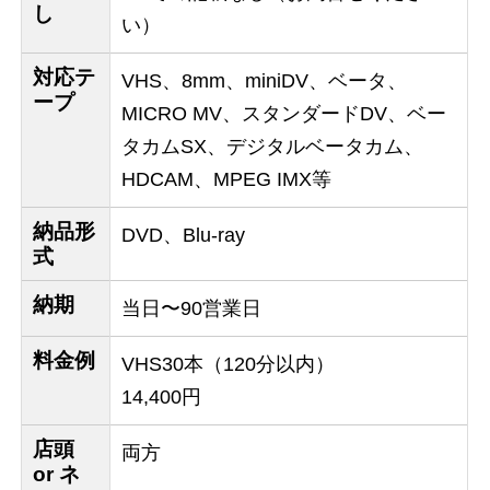
し
い）
対応テ
VHS、8mm、miniDV、ベータ、
ープ
MICRO MV、スタンダードDV、ベー
タカムSX、デジタルベータカム、
HDCAM、MPEG IMX等
納品形
DVD、Blu-ray
式
納期
当日〜90営業日
料金例
VHS30本（120分以内）
14,400円
店頭
両方
or ネ