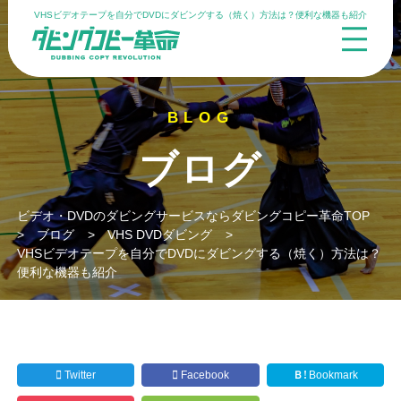
VHSビデオテープを自分でDVDにダビングする（焼く）方法は？便利な機器も紹介
ブログ
ビデオ・DVDのダビングサービスならダビングコピー革命TOP
>
ブログ
>
VHS DVDダビング
>
VHSビデオテープを自分でDVDにダビングする（焼く）方法は？
便利な機器も紹介
Twitter
Facebook
Ｂ!
Bookmark