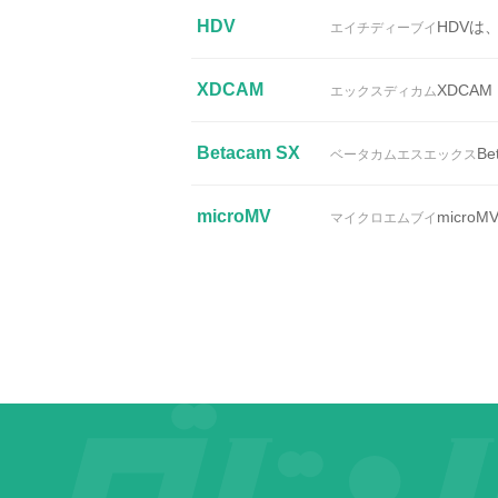
HDV
HDVは
エイチディーブイ
XDCAM
XDCA
エックスディカム
Betacam SX
B
ベータカムエスエックス
microMV
micr
マイクロエムブイ