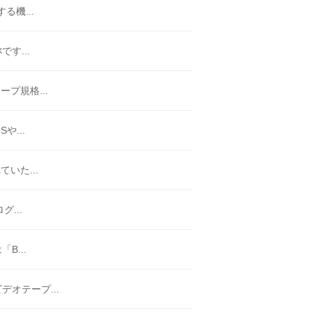
る機...
す...
ープ規格...
や...
いた...
...
B...
オテープ...