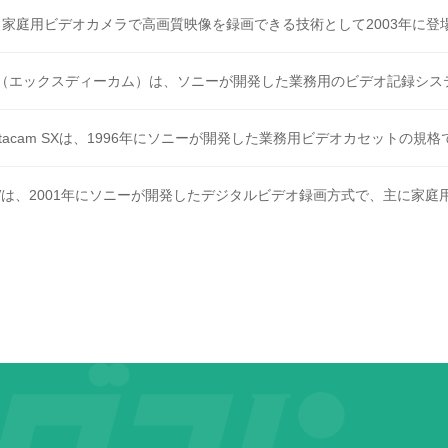
、家庭用ビデオカメラで高画質映像を録画できる技術として2003年に登場し
M（エックスディーカム）は、ソニーが開発した業務用のビデオ記録システム
etacam SXは、1996年にソニーが開発した業務用ビデオカセットの規格で
oMVは、2001年にソニーが開発したデジタルビデオ録画方式で、主に家庭用ビ