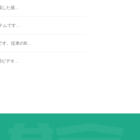
た規...
です...
す。従来のB...
デオ...