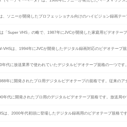
タ（イーディーベータ）は、1988年にソニーが発売したベータマックス方式
Mは、ソニーが開発したプロフェッショナル向けのハイビジョン録画テープフ
HSは「Super VHS」の略で、1987年にJVCが開発した家庭用ビデオテープ
W-VHSは、1994年にJVCが開発したデジタル録画対応のビデオテープ規格
990年代に放送業界で使われていたデジタルビデオテープ規格の一つです。パ
1988年に開発されたプロ用デジタルビデオテープの規格です。従来のアナロ
990年代に開発されたプロ用のデジタルビデオテープ規格です。放送局やプロ
VHSは、2000年代初頭に登場したデジタル録画用のビデオテープ規格です。