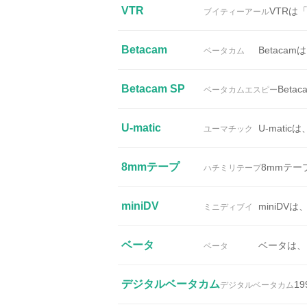
VTR
VTRは「
ブイティーアール
Betacam
Betac
ベータカム
Betacam SP
Bet
ベータカムエスピー
U-matic
U-mati
ユーマチック
8mmテープ
8mmテー
ハチミリテープ
miniDV
miniD
ミニディブイ
ベータ
ベータは、
ベータ
デジタルベータカム
1
デジタルベータカム