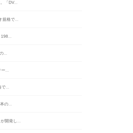
DV...
格で...
8...
...
...
...
の...
開発し...