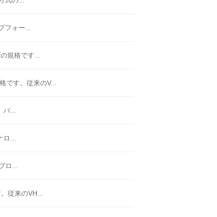
の...
ォー...
の規格です...
です。従来のV...
...
...
...
従来のVH...