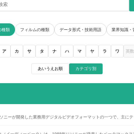
の種類
フィルムの種類
データ形式・技術用語
業界知識・
ア
カ
サ
タ
ナ
ハ
マ
ヤ
ラ
ワ
英数
あいうえお順
カテゴリ別
、ソニーが開発した業務用デジタルビデオフォーマットの一つで、主にテレ