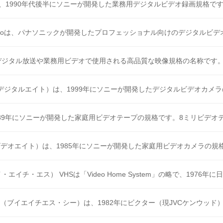
は、1990年代後半にソニーが開発した業務用デジタルビデオ録画規格です。「
Proは、パナソニックが開発したプロフェッショナル向けのデジタルビデオ規
デジタル放送や業務用ビデオで使用される高品質な映像規格の名称です。19
al8（デジタルエイト）は、1999年にソニーが開発したデジタルビデオカメラの
1989年にソニーが開発した家庭用ビデオテープの規格です。8ミリビデオテー
8（ビデオエイト）は、1985年にソニーが開発した家庭用ビデオカメラの規格で
・エイチ・エス） VHSは「Video Home System」の略で、1976年に日本
-C（ブイエイチエス・シー）は、1982年にビクター（現JVCケンウッド）が